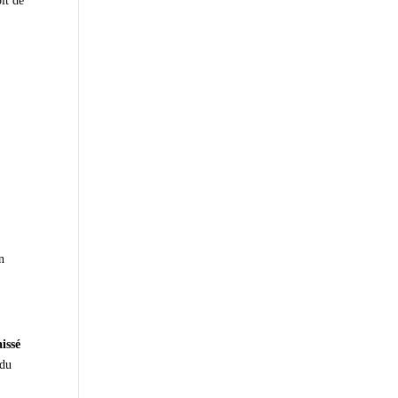
oit de
n
issé
 du
n