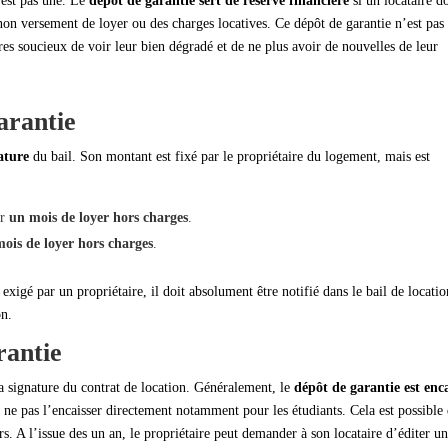
 est pas une. Le
dépôt de garantie sert de réserve financière
si un locataire d
non versement de loyer ou des charges locatives. Ce dépôt de garantie n’est pas
res soucieux de voir leur bien dégradé et de ne plus avoir de nouvelles de leur
arantie
ature
du bail. Son montant est fixé par le propriétaire du logement, mais est
er
un mois de loyer hors charges
.
mois de loyer hors charges
.
 exigé par un propriétaire, il doit absolument être notifié dans le bail de locatio
on.
rantie
la signature du contrat de location. Généralement, le
dépôt de garantie est enca
e ne pas l’encaisser directement notamment pour les étudiants. Cela est possible
rs. A l’issue des un an, le propriétaire peut demander à son locataire d’éditer u