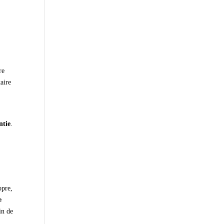
re
taire
e
ntie
.
opre,
e
in de