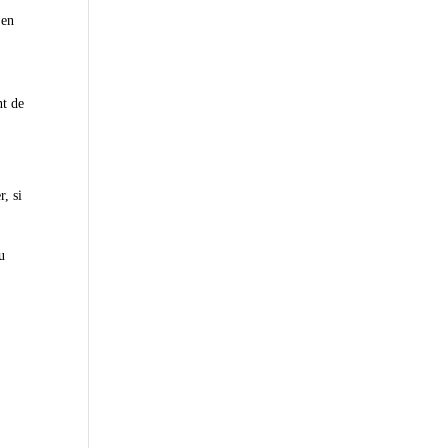
 en
nt de
r, si
u
s