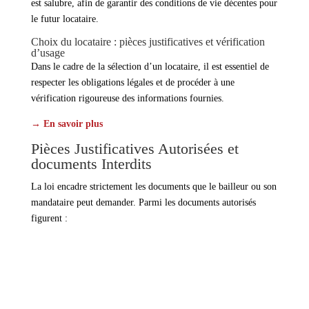
est salubre, afin de garantir des conditions de vie décentes pour
le futur locataire.
Choix du locataire : pièces justificatives et vérification
d’usage
Dans le cadre de la sélection d’un locataire, il est essentiel de
respecter les obligations légales et de procéder à une
vérification rigoureuse des informations fournies.
→ En savoir plus
Pièces Justificatives Autorisées et
documents Interdits
La loi encadre strictement les documents que le bailleur ou son
mandataire peut demander. Parmi les documents autorisés
figurent :
→ une pièce d’identité (carte nationale d’identité, passeport
ou titre de séjour valide) ;
→ un justificatif de domicile (facture récente, quittance de
loyer ou attestation d’hébergement) ;