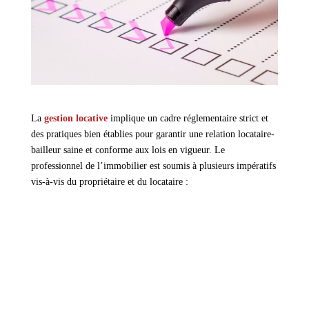
La
gestion locative
implique un cadre réglementaire strict et
des pratiques bien établies pour garantir une relation locataire-
bailleur saine et conforme aux lois en vigueur. Le
professionnel de l’immobilier est soumis à plusieurs impératifs
vis-à-vis du propriétaire et du locataire :
→ Devoir de conseil et d’information
: garantir que les
parties disposent des éléments nécessaires pour prendre une
décision éclairée.
→ Vérifications documentaires approfondies
, telles que
l’analyse des justificatifs de revenus ou la cohérence des
informations fournies par le locataire, ainsi que la gestion