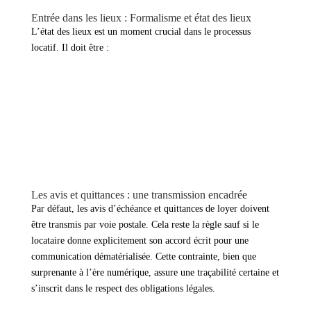
Entrée dans les lieux : Formalisme et état des lieux
L’état des lieux est un moment crucial dans le processus
locatif. Il doit être :
→ Réalisé avec précision, en suivant une méthodologie
rigoureuse.
→ Documenté avec des photos horodatées et associées à des
descriptions détaillées.
→ Signé par les deux parties, avec des exemplaires remis à
chacune.
Les avis et quittances : une transmission encadrée
Par défaut, les avis d’échéance et quittances de loyer doivent
être transmis par voie postale. Cela reste la règle sauf si le
locataire donne explicitement son accord écrit pour une
communication dématérialisée. Cette contrainte, bien que
surprenante à l’ère numérique, assure une traçabilité certaine et
s’inscrit dans le respect des obligations légales.