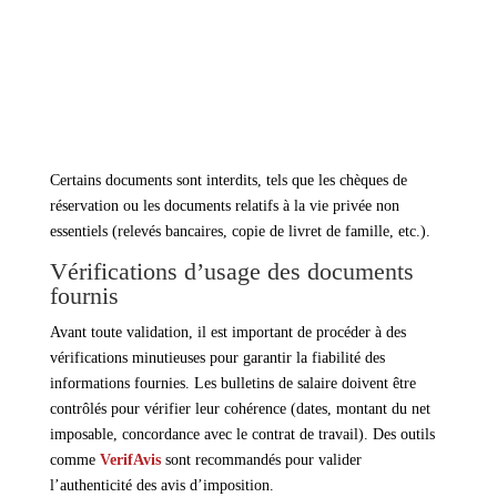
→ des justificatifs d’activité professionnelle (contrat de
travail, attestation de l’employeur ou extrait Kbis) ;
→ des justificatifs de ressources (trois derniers bulletins de
salaire, avis d’imposition, justificatifs de pensions ou
prestations sociales).
Certains documents sont interdits, tels que les chèques de
réservation ou les documents relatifs à la vie privée non
essentiels (relevés bancaires, copie de livret de famille, etc.).
Vérifications d’usage des documents
fournis
Avant toute validation, il est important de procéder à des
vérifications minutieuses pour garantir la fiabilité des
informations fournies. Les bulletins de salaire doivent être
contrôlés pour vérifier leur cohérence (dates, montant du net
imposable, concordance avec le contrat de travail). Des outils
comme
VerifAvis
sont recommandés pour valider
l’authenticité des avis d’imposition.