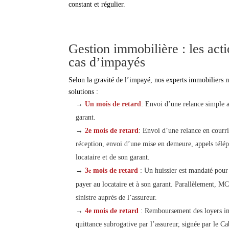
constant et régulier.
Gestion immobilière : les act
cas d’impayés
Selon la gravité de l’impayé, nos experts immobiliers m
solutions :
→
Un mois de retard
: Envoi d’une relance simple 
garant.
→
2e mois de retard
: Envoi d’une relance en cour
réception, envoi d’une mise en demeure, appels télé
locataire et de son garant.
→
3
mois de retard
: Un huissier est mandaté pou
e
payer au locataire et à son garant. Parallèlement, M
sinistre auprès de l’assureur.
→
4e mois de retard
: Remboursement des loyers im
quittance subrogative par l’assureur, signée par le 