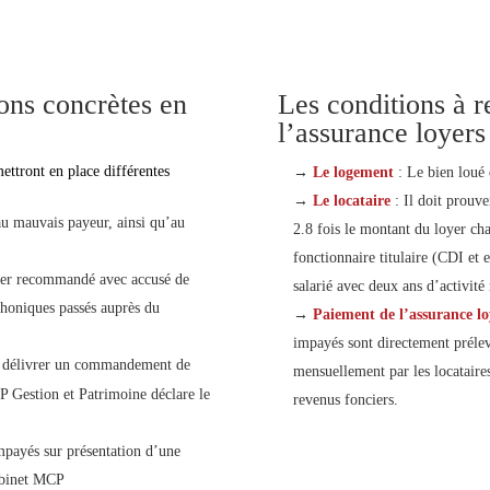
ions concrètes en
Les conditions à r
l’assurance loyer
ettront en place différentes
→
Le logement
: Le bien loué d
→
Le locataire
: Il doit prouve
au mauvais payeur, ainsi qu’au
2.8 fois le montant du loyer cha
fonctionnaire titulaire (CDI et e
rier recommandé avec accusé de
salarié avec deux ans d’activité
phoniques passés auprès du
→
Paiement de l’assurance l
impayés sont directement prélev
r délivrer un commandement de
mensuellement par les locataires
CP Gestion et Patrimoine déclare le
revenus fonciers.
payés sur présentation d’une
Cabinet MCP