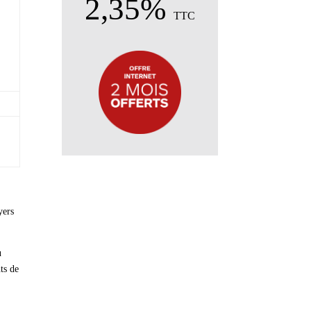
2,35%
TTC
yers
u
ts de