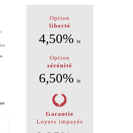
Option
liberté
ls
4,50%
ht
ier.
es
Option
sérénité
6,50%
ht
une
Garantie
Loyers impayés