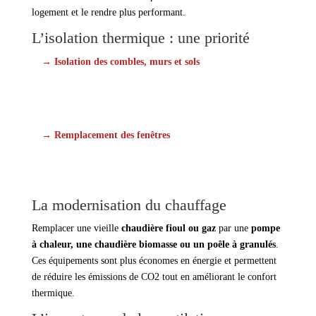
logement et le rendre plus performant.
L’isolation thermique : une priorité
→ Isolation des combles, murs et sols
: Une grande partie
des pertes énergétiques provient de ces zones. L’isolation
peut être réalisée par l’intérieur ou l’extérieur, selon la
configuration du bien.
→ Remplacement des fenêtres
: Opter pour du double ou
triple vitrage permet de limiter les pertes thermiques et
d’améliorer l’isolation phonique.
La modernisation du chauffage
Remplacer une vieille
chaudière fioul ou gaz
par une
pompe
à chaleur, une chaudière biomasse ou un poêle à granulés
.
Ces équipements sont plus économes en énergie et permettent
de réduire les émissions de CO2 tout en améliorant le confort
thermique.