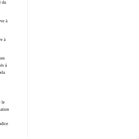
3 du
ève à
ve à
ien
ués à
ela
 le
uation
ndice