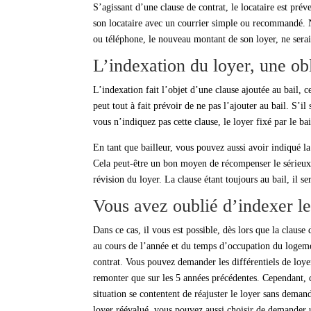
S’agissant d’une clause de contrat, le locataire est prév
son locataire avec un courrier simple ou recommandé. N
ou téléphone, le nouveau montant de son loyer, ne serai
L’indexation du loyer, une ob
L’indexation fait l’objet d’une clause ajoutée au bail, ce
peut tout à fait prévoir de ne pas l’ajouter au bail. S’il 
vous n’indiquez pas cette clause, le loyer fixé par le ba
En tant que bailleur, vous pouvez aussi avoir indiqué la
Cela peut-être un bon moyen de récompenser le sérieux d
révision du loyer. La clause étant toujours au bail, il ser
Vous avez oublié d’indexer le
Dans ce cas, il vous est possible, dès lors que la clause
au cours de l’année et du temps d’occupation du logemen
contrat. Vous pouvez demander les différentiels de loye
remonter que sur les 5 années précédentes. Cependant, ce
situation se contentent de réajuster le loyer sans demande
loyer réévalué, vous pouvez aussi choisir de demander