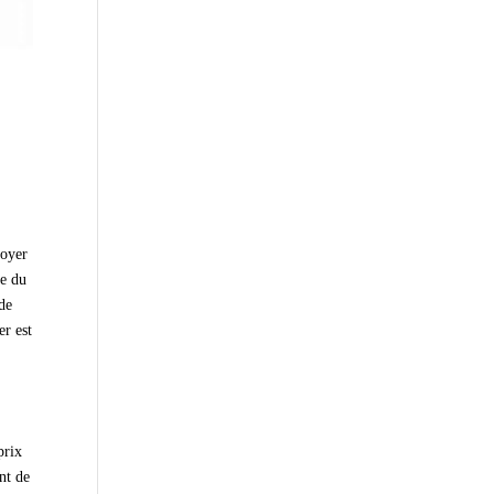
loyer
re du
 de
er est
prix
nt de