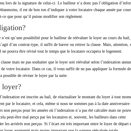
enu lors de la signature de celui-ci. Le bailleur n’a donc pas l’obligation d’inf
éanmoins, il est de bon ton d’indiquer à votre locataire chaque année par cour
t-ce que pour qu’il puisse modifier son règlement.
ligation?
 n’est qu’une possibilité pour le bailleur de réévaluer le loyer au cours du bail, 
s’agit d’un contrat-type, il suffit de barrer ou retirer la clause. Mais, attention, 
il ne pourra être révisé tout le temps que le locataire occupera le logement.
 clause mais ne pas souhaiter que le loyer soit réévalué selon l’indexation annue
e votre locataire. Dans ce cas, il vous suffit de ne pas appliquer la formule d
a possible de réviser le loyer par la suite.
 loyer?
 d’indexation est inscrite au bail, de réactualiser le montant du loyer à tout mom
t par le locataire, et cela, même si nous ne sommes pas à la date anniversaire
rs non perçus pour les années où l’indexation n’a pas été calculée mais ne pouv
la peut-être mal perçu par les locataires et, souvent, les bailleurs dans cette
r les arriérés non perçus. Si l’écart est très important entre le loyer de départ e
 un loyer augmenté mais moins important que la somme réévaluée totale.