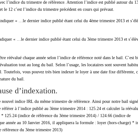
avec l’indice du trimestre de référence. Attention l’indice est publié autour du 1
 et le 12 c’est l’indice du trimestre précédent en cours qui prévaut.
t indiquer « …le dernier indice publié étant celui du 4ème trimestre 2013 et s’él
 indiquer « …le dernier indice publié étant celui du 3ème trimestre 2013 et s’élè
 être réévalué chaque année selon l’indice de référence noté dans le bail. C’est b
éévaluation tout au long du bail. Selon l’usage, les locataires sont souvent habit
l. Toutefois, vous pouvez très bien indexer le loyer à une date fixe différente, c
nature du bail.
ause d’indexation.
le nouvel indice IRL du même trimestre de référence. Ainsi pour notre bail signé
 référer à l’indice publié au 3ème trimestre 2014 : 125.24 et calculer la rééval
) * 125.24 (indice de référence du 3ème trimestre 2014) / 124.66 (indice de
que année au 10 Janvier 2016, il appliquera la formule : loyer (hors-charge) * i
de référence du 3ème trimestre 2013)