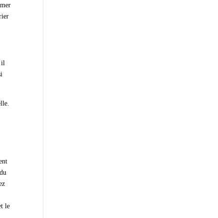
ormer
rier
il
si
lle.
e
ent
 du
ez
t le