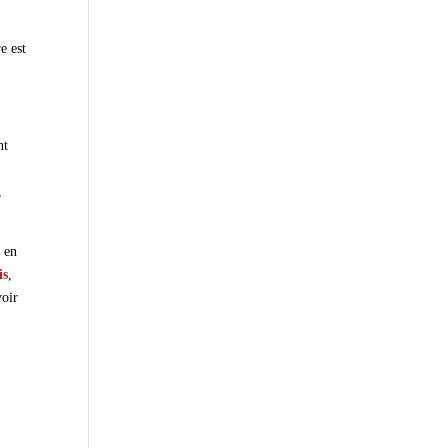
e est
nt
e
,
é en
is
,
voir