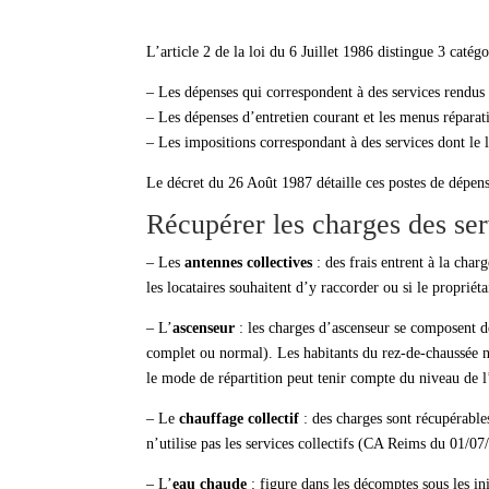
L’article 2 de la loi du 6 Juillet 1986 distingue 3 catég
– Les dépenses qui correspondent à des services rendus 
– Les dépenses d’entretien courant et les menus répara
– Les impositions correspondant à des services dont le l
Le décret du 26 Août 1987 détaille ces postes de dépens
Récupérer les charges des ser
– Les
antennes collectives
: des frais entrent à la charg
les locataires souhaitent d’y raccorder ou si le propriét
– L’
ascenseur
: les charges d’ascenseur se composent de
complet ou normal). Les habitants du rez-de-chaussée n’
le mode de répartition peut tenir compte du niveau de 
– Le
chauffage collectif
: des charges sont récupérables
n’utilise pas les services collectifs (CA Reims du 01/0
– L’
eau chaude
: figure dans les décomptes sous les in