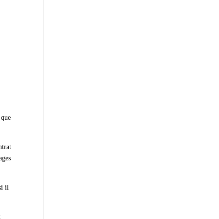
t que
ntrat
ages
i il
t