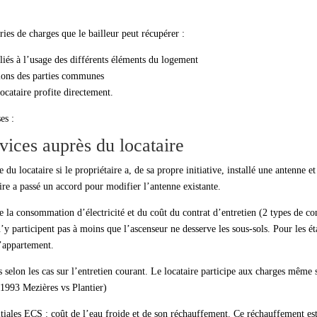
ories de charges que le bailleur peut récupérer :
liés à l’usage des différents éléments du logement
tions des parties communes
ocataire profite directement.
es :
vices auprès du locataire
e du locataire si le propriétaire a, de sa propre initiative, installé une antenne e
aire a passé un accord pour modifier l’antenne existante.
 la consommation d’électricité et du coût du contrat d’entretien (2 types de co
y participent pas à moins que l’ascenseur ne desserve les sous-sols. Pour les ét
l’appartement.
 selon les cas sur l’entretien courant. Le locataire participe aux charges même s
7/1993 Mezières vs Plantier)
itiales ECS : coût de l’eau froide et de son réchauffement. Ce réchauffement es