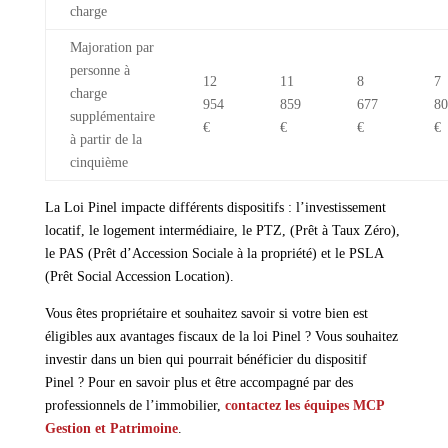
charge
Majoration par
personne à
12
11
8
7
charge
954
859
677
80
supplémentaire
€
€
€
€
à partir de la
cinquième
La Loi Pinel impacte différents dispositifs : l’investissement
locatif, le logement intermédiaire, le PTZ, (Prêt à Taux Zéro),
le PAS (Prêt d’Accession Sociale à la propriété) et le PSLA
(Prêt Social Accession Location).
Vous êtes propriétaire et souhaitez savoir si votre bien est
éligibles aux avantages fiscaux de la loi Pinel ? Vous souhaitez
investir dans un bien qui pourrait bénéficier du dispositif
Pinel ? Pour en savoir plus et être accompagné par des
professionnels de l’immobilier,
contactez les équipes MCP
Gestion et Patrimoine
.