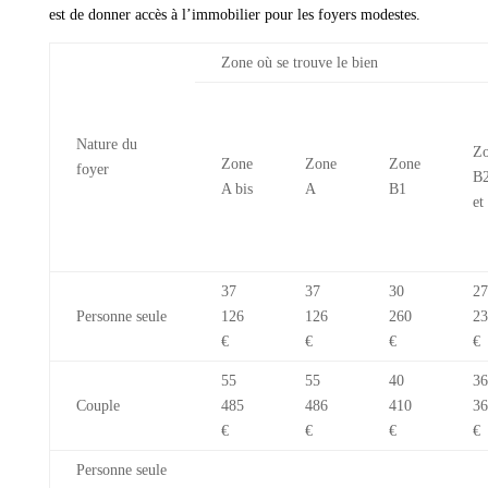
est de donner accès à l’immobilier pour les foyers modestes.
Zone où se trouve le bien
Nature du
Z
Zone
Zone
Zone
foyer
B
A bis
A
B1
et
37
37
30
27
Personne seule
126
126
260
23
€
€
€
€
55
55
40
36
Couple
485
486
410
36
€
€
€
€
Personne seule