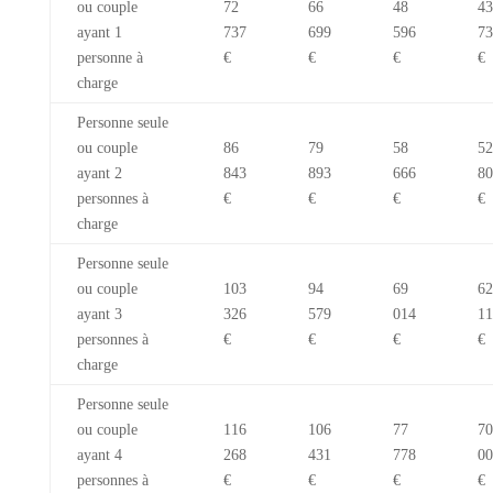
ou couple
72
66
48
43
ayant 1
737
699
596
73
personne à
€
€
€
€
charge
Personne seule
ou couple
86
79
58
52
ayant 2
843
893
666
80
personnes à
€
€
€
€
charge
Personne seule
ou couple
103
94
69
62
ayant 3
326
579
014
11
personnes à
€
€
€
€
charge
Personne seule
ou couple
116
106
77
70
ayant 4
268
431
778
00
personnes à
€
€
€
€